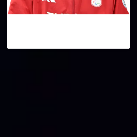
Umut Ünlü