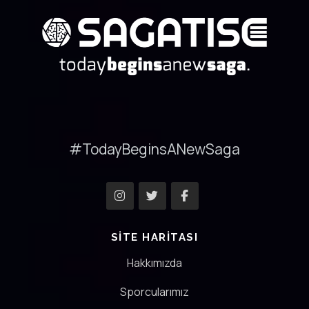
#TodayBeginsANewSaga
SITE HARITASI
Hakkımızda
Sporcularımız