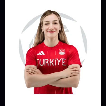
Buse Naz Çakıroğlu